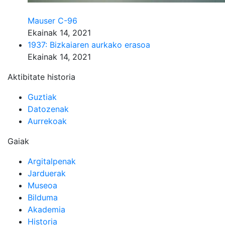
Mauser C-96
Ekainak 14, 2021
1937: Bizkaiaren aurkako erasoa
Ekainak 14, 2021
Aktibitate historia
Guztiak
Datozenak
Aurrekoak
Gaiak
Argitalpenak
Jarduerak
Museoa
Bilduma
Akademia
Historia