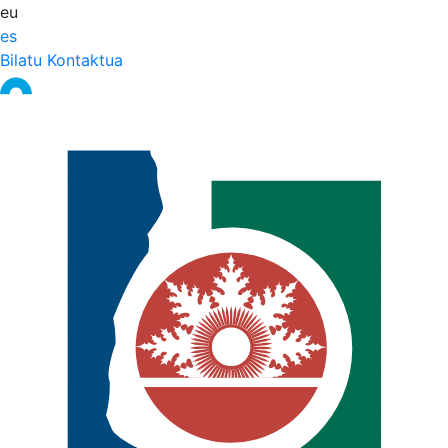
eu
es
Bilatu
Kontaktua