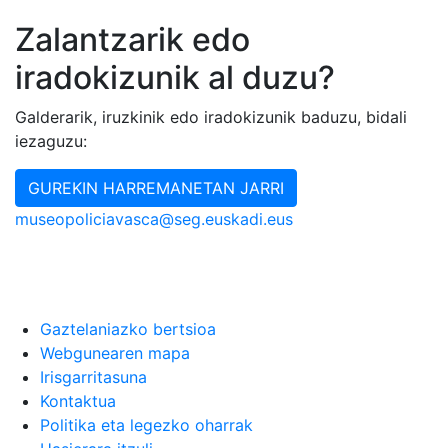
Zalantzarik edo
iradokizunik al duzu?
Galderarik, iruzkinik edo iradokizunik baduzu, bidali
iezaguzu:
GUREKIN HARREMANETAN JARRI
museopoliciavasca@seg.euskadi.eus
Gaztelaniazko bertsioa
Webgunearen mapa
Irisgarritasuna
Kontaktua
Politika eta legezko oharrak