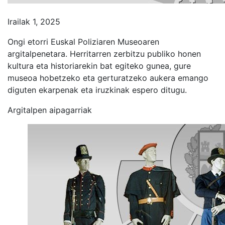
Irailak 1, 2025
Ongi etorri Euskal Poliziaren Museoaren
argitalpenetara. Herritarren zerbitzu publiko honen
kultura eta historiarekin bat egiteko gunea, gure
museoa hobetzeko eta gerturatzeko aukera emango
diguten ekarpenak eta iruzkinak espero ditugu.
Argitalpen aipagarriak