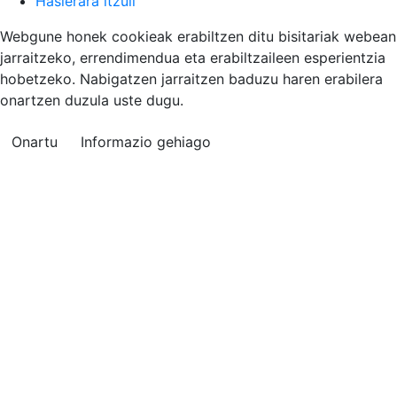
Hasierara itzuli
Webgune honek cookieak erabiltzen ditu bisitariak webean
jarraitzeko, errendimendua eta erabiltzaileen esperientzia
hobetzeko. Nabigatzen jarraitzen baduzu haren erabilera
onartzen duzula uste dugu.
Onartu
Informazio gehiago