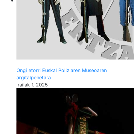
Ongi etorri Euskal Poliziaren Museoaren
argitalpenetara
Irailak 1, 2025