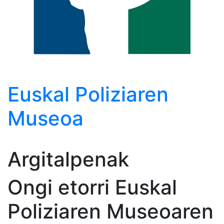
Euskal
Poliziaren
Museoa
Argitalpenak
Ongi etorri Euskal
Poliziaren Museoaren