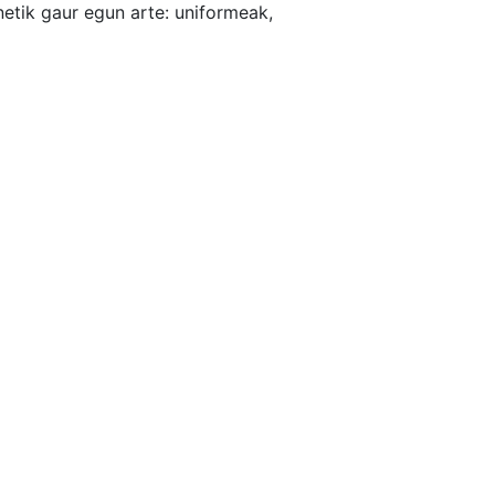
etik gaur egun arte: uniformeak,