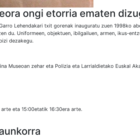
eora ongi etorria ematen diz
Garro Lehendakari txit gorenak inauguratu zuen 1998ko a
zen du. Uniformeen, objektuen, ibilgailuen, armen, ikus-ent
 bizi dezakegu.
a Museoan zehar eta Polizia eta Larrialdietako Euskal Aka
 arte eta 15:00etatik 16:30era arte.
aunkorra