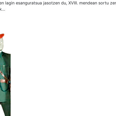
 lagin esanguratsua jasotzen du, XVIII. mendean sortu zen
ak…