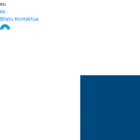
eu
es
Bilatu
Kontaktua