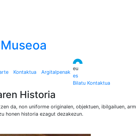
n Museoa
eu
arte
Kontaktua
Argitalpenak
es
Bilatu
Kontaktua
dua eskatu
ztegu Museoa eta Polizia eta Larrialdietako Euskal Akademi
 eta planifikatzeko. Sarrera doakoa da.