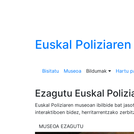
Euskal
Poliziare
Bisitatu
Museoa
Bildumak
Hartu p
Gu bisitatzeko hitzor
Bertatik bertara ezagutzera animatzen zaitu
gurekin harremanetan zure bisita zehazteko
Bisitatu nahi dut