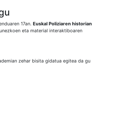
ugu
benduaren 17an.
Euskal Poliziaren historian
zunezkoen eta material interaktiboaren
demian zehar bisita gidatua egitea da gu