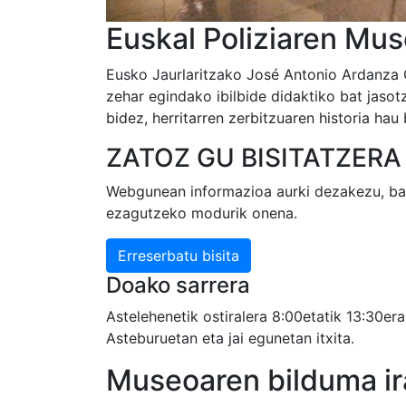
Euskal Poliziaren Mus
Eusko Jaurlaritzako José Antonio Ardanza 
zehar egindako ibilbide didaktiko bat jasot
bidez, herritarren zerbitzuaren historia hau
ZATOZ GU BISITATZERA
Webgunean informazioa aurki dezakezu, bain
ezagutzeko modurik onena.
Erreserbatu bisita
Doako sarrera
Astelehenetik ostiralera 8:00etatik 13:30era
Asteburuetan eta jai egunetan itxita.
Museoaren bilduma ir