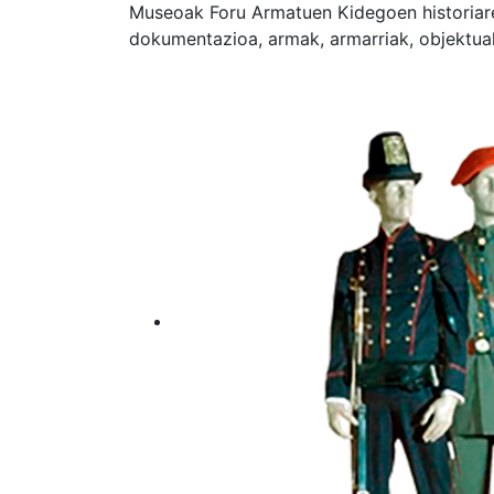
Museoak Foru Armatuen Kidegoen historiaren
dokumentazioa, armak, armarriak, objektu