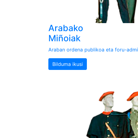
Arabako
Miñoiak
Araban ordena publikoa eta foru-admi
Bilduma ikusi