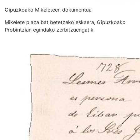
Gipuzkoako Mikeleteen dokumentua
Mikelete plaza bat betetzeko eskaera, Gipuzkoako
Probintzian egindako zerbitzuengatik