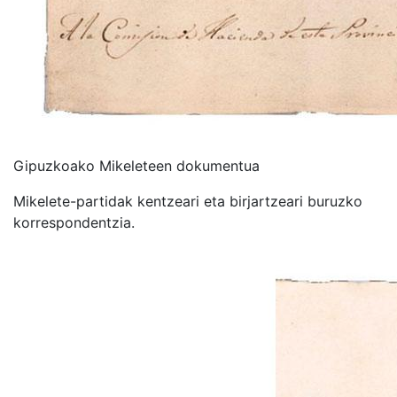
Gipuzkoako Mikeleteen dokumentua
Mikelete-partidak kentzeari eta birjartzeari buruzko
korrespondentzia.