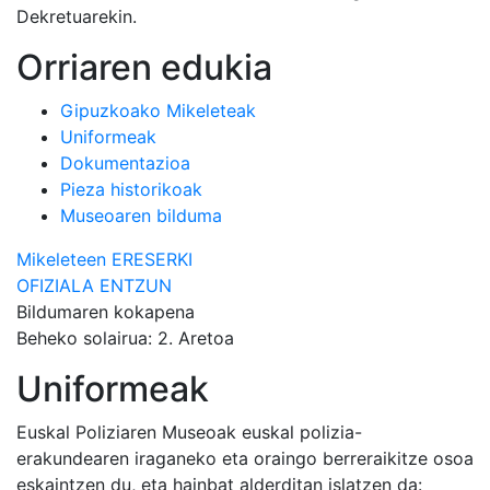
Dekretuarekin.
Orriaren edukia
Gipuzkoako Mikeleteak
Uniformeak
Dokumentazioa
Pieza historikoak
Museoaren bilduma
Mikeleteen ERESERKI
OFIZIALA ENTZUN
Bildumaren kokapena
Beheko solairua: 2. Aretoa
Uniformeak
Euskal Poliziaren Museoak euskal polizia-
erakundearen iraganeko eta oraingo berreraikitze osoa
eskaintzen du, eta hainbat alderditan islatzen da: