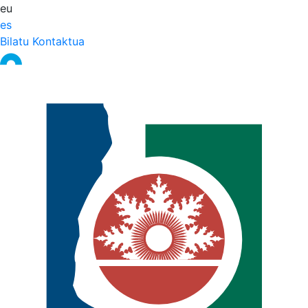
eu
es
Bilatu
Kontaktua