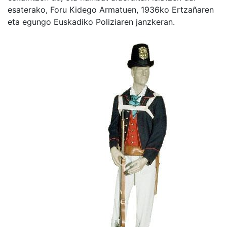
esaterako, Foru Kidego Armatuen, 1936ko Ertzañaren
eta egungo Euskadiko Poliziaren janzkeran.