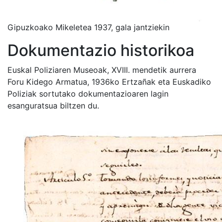
Gipuzkoako Mikeletea 1937, gala jantziekin
Dokumentazio historikoa
Euskal Poliziaren Museoak, XVIII. mendetik aurrera
Foru Kidego Armatua, 1936ko Ertzañak eta Euskadiko
Poliziak sortutako dokumentazioaren lagin
esanguratsua biltzen du.