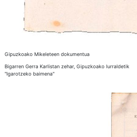
Gipuzkoako Mikeleteen dokumentua
Bigarren Gerra Karlistan zehar, Gipuzkoako lurraldetik
"Igarotzeko baimena"