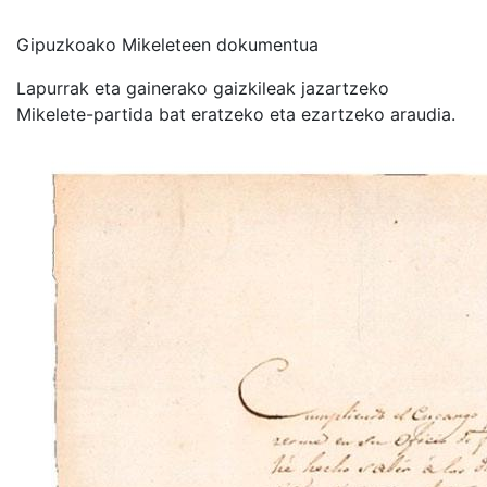
Gipuzkoako Mikeleteen dokumentua
Lapurrak eta gainerako gaizkileak jazartzeko
Mikelete-partida bat eratzeko eta ezartzeko araudia.