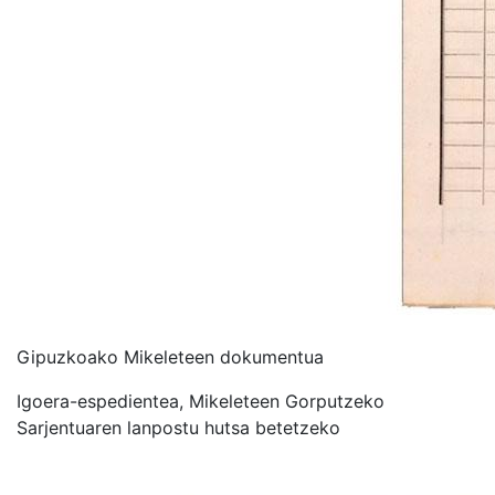
Gipuzkoako Mikeleteen dokumentua
Igoera-espedientea, Mikeleteen Gorputzeko
Sarjentuaren lanpostu hutsa betetzeko