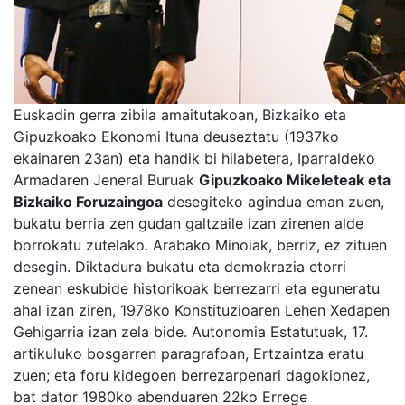
Euskadin gerra zibila amaitutakoan, Bizkaiko eta
Gipuzkoako Ekonomi Ituna deuseztatu (1937ko
ekainaren 23an) eta handik bi hilabetera, Iparraldeko
Armadaren Jeneral Buruak
Gipuzkoako Mikeleteak eta
Bizkaiko Foruzaingoa
desegiteko agindua eman zuen,
bukatu berria zen gudan galtzaile izan zirenen alde
borrokatu zutelako. Arabako Minoiak, berriz, ez zituen
desegin. Diktadura bukatu eta demokrazia etorri
zenean eskubide historikoak berrezarri eta eguneratu
ahal izan ziren, 1978ko Konstituzioaren Lehen Xedapen
Gehigarria izan zela bide. Autonomia Estatutuak, 17.
artikuluko bosgarren paragrafoan, Ertzaintza eratu
zuen; eta foru kidegoen berrezarpenari dagokionez,
bat dator 1980ko abenduaren 22ko Errege