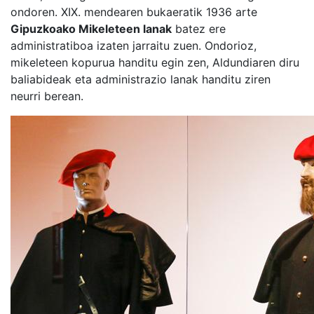
ondoren. XIX. mendearen bukaeratik 1936 arte
Gipuzkoako Mikeleteen lanak
batez ere
administratiboa izaten jarraitu zuen. Ondorioz,
mikeleteen kopurua handitu egin zen, Aldundiaren diru
baliabideak eta administrazio lanak handitu ziren
neurri berean.