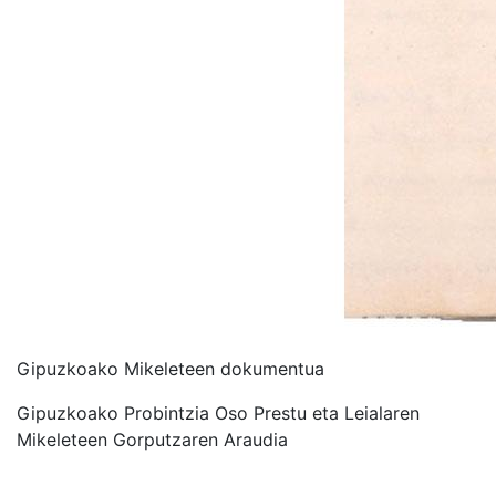
Gipuzkoako Mikeleteen dokumentua
Gipuzkoako Probintzia Oso Prestu eta Leialaren
Mikeleteen Gorputzaren Araudia