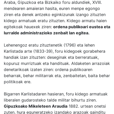
Araba, Gipuzkoa eta Bizkaiko foru aldundiek, XVIII.
mendearen amaieran hasita, euren menpe egongo
ziren eta denek antzeko eginkizunak izango zituzten
kidego armatuak eratu zituzten. Kidego armatu haien
egitekoak hauexek ziren:
ordena publikoari eustea eta
lurralde administrazioko zenbait lan egitea.
Lehenengoz eratu zituztenetik (1796) eta lehen
Karlistada arte (1833-39), foru kidegoek gorabehera
handiak izan zituzten: deseginak eta berreratuak,
kopuruz murriztuak eta handituak. Aldaketen arrazoiak
denetarikoak izaten ziren: ordena publikoaren
beharrak, behar militarrak eta, zenbaitetan, baita behar
politikoak ere.
Bigarren Karlistadaren hasieran, foru kidego armatuak
liberalen gudarosteko talde militar bihurtu ziren.
Gipuzkoako Mikeleteen Araudia
1882. urtean onetsi
zuten, hura eguneratzeko izandako arazoak gainditu